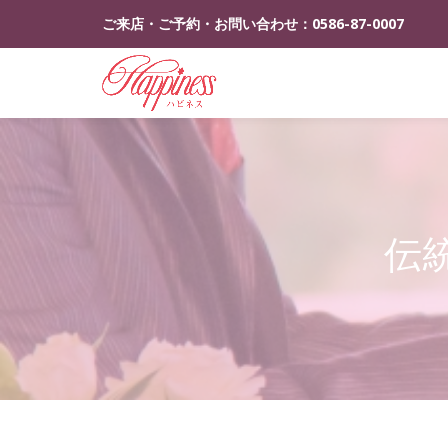
ご来店・ご予約・お問い合わせ：
0586-87-0007
コ
ン
テ
ン
ツ
へ
ス
伝
キ
ッ
プ