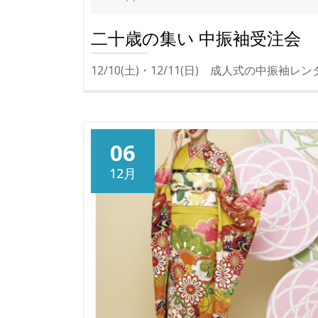
二十歳の集い 中振袖受注会
12/10(土)・12/11(日) 成人式の中
06
12月